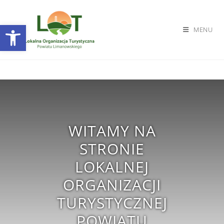
Otwórz pasek narzędzi
MENU
WITAMY NA
STRONIE
LOKALNEJ
ORGANIZACJI
TURYSTYCZNEJ
POWIATU