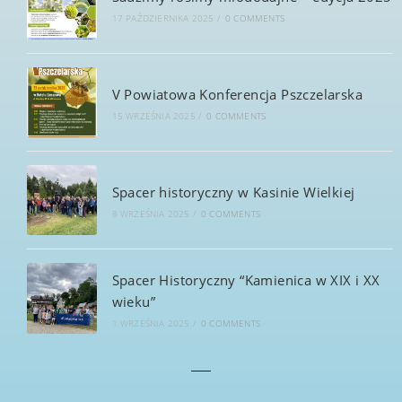
17 PAŹDZIERNIKA 2025
/
0 COMMENTS
V Powiatowa Konferencja Pszczelarska
15 WRZEŚNIA 2025
/
0 COMMENTS
Spacer historyczny w Kasinie Wielkiej
8 WRZEŚNIA 2025
/
0 COMMENTS
Spacer Historyczny “Kamienica w XIX i XX
wieku”
1 WRZEŚNIA 2025
/
0 COMMENTS