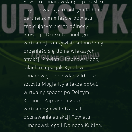
Powiatu Limanowskiego, pozostałe
trzy opowiadają o Dolnym Kubinie,
partnerskim mieście powiatu,
znajdującym się na północy
Słowacji. Dzięki technologii
wirtualnej rzeczywistości możemy
przenieść się do największych
atrakcji Powiatu Limanowskiego,
takich miejsc jak Rynek w
Limanowej, podziwiać widok ze
szczytu Mogielicy a także odbyć
wirtualny spacer po Dolnym
Kubinie. Zapraszamy do
wirtualnego zwiedzania i
poznawania atrakcji Powiatu
Limanowskiego i Dolnego Kubina.