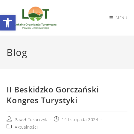
Otwórz pasek narzędzi
MENU
Skip
to
Blog
content
II Beskidzko Gorczański
Kongres Turystyki
Post
Post
Paweł Tokarczyk
14 listopada 2024
author:
published:
Post
Aktualności
category: