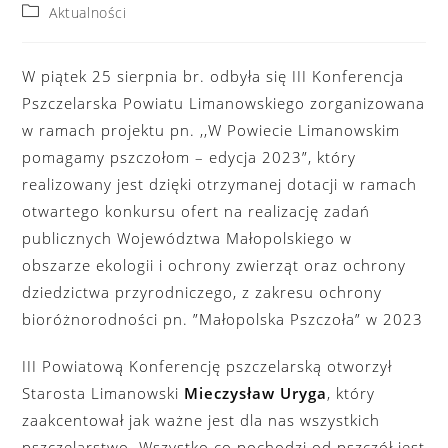
author:
published:
Post
Aktualności
category:
W piątek 25 sierpnia br. odbyła się III Konferencja
Pszczelarska Powiatu Limanowskiego zorganizowana
w ramach projektu pn. ,,W Powiecie Limanowskim
pomagamy pszczołom – edycja 2023”, który
realizowany jest dzięki otrzymanej dotacji w ramach
otwartego konkursu ofert na realizację zadań
publicznych Województwa Małopolskiego w
obszarze ekologii i ochrony zwierząt oraz ochrony
dziedzictwa przyrodniczego, z zakresu ochrony
bioróżnorodności pn. ”Małopolska Pszczoła” w 2023
III Powiatową Konferencję pszczelarską otworzył
Starosta Limanowski
Mieczysław Uryga
, który
zaakcentował jak ważne jest dla nas wszystkich
pszczelarstwo. Wszystko co pochodzi od pszczół jest