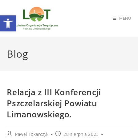
Otwórz pasek narzędzi
MENU
Skip
to
Blog
content
Relacja z III Konferencji
Pszczelarskiej Powiatu
Limanowskiego.
Post
Post
Paweł Tokarczyk
28 sierpnia 2023