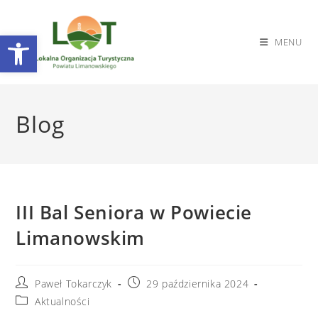
Otwórz pasek narzędzi
MENU
Skip
to
Blog
content
III Bal Seniora w Powiecie
Limanowskim
Post
Post
Paweł Tokarczyk
29 października 2024
author:
published:
Post
Aktualności
category: