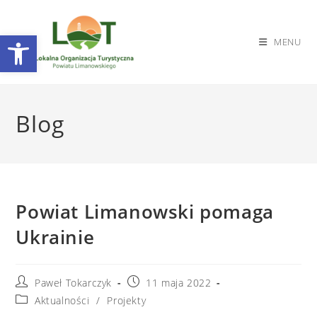
Otwórz pasek narzędzi
MENU
Skip
to
Blog
content
Powiat Limanowski pomaga
Ukrainie
Post
Post
Paweł Tokarczyk
11 maja 2022
author:
published:
Post
Aktualności
/
Projekty
category: