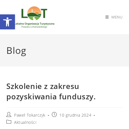
Otwórz pasek narzędzi
MENU
Skip
to
Blog
content
Szkolenie z zakresu
pozyskiwania funduszy.
Post
Post
Paweł Tokarczyk
10 grudnia 2024
author:
published:
Post
Aktualności
category: